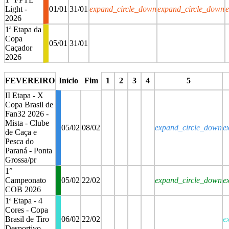
Light -
01/01
31/01
expand_circle_down
expand_circle_down
2026
1ª Etapa da
Copa
05/01
31/01
Caçador
2026
stop
stop
FEVEREIRO
Início
Fim
1
2
3
4
5
II Etapa - X
Copa Brasil de
Fan32 2026 -
Mista - Clube
05/02
08/02
expand_circle_down
e
de Caça e
Pesca do
Paraná - Ponta
Grossa/pr
1°
Campeonato
05/02
22/02
expand_circle_down
e
COB 2026
1ª Etapa - 4
Cores - Copa
Brasil de Tiro
06/02
22/02
e
Desportivo -