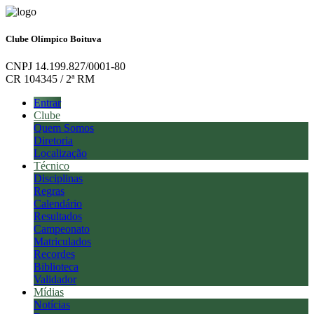
Clube Olímpico Boituva
CNPJ 14.199.827/0001-80
CR 104345 / 2ª RM
Entrar
Clube
Quem Somos
Diretoria
Localização
Técnico
Disciplinas
Regras
Calendário
Resultados
Campeonato
Matriculados
Recordes
Biblioteca
Validador
Mídias
Notícias