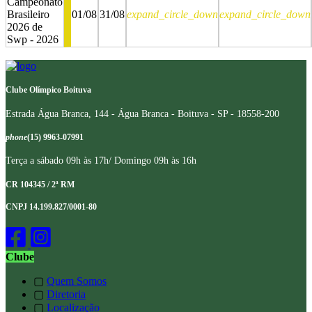
Campeonato
Brasileiro
01/08
31/08
expand_circle_down
expand_circle_down
2026 de
Swp - 2026
stop
stop
Clube Olímpico Boituva
Estrada Água Branca, 144 - Água Branca - Boituva - SP - 18558-200
phone
(15) 9963-07991
Terça a sábado 09h às 17h/ Domingo 09h às 16h
CR 104345 / 2ª RM
CNPJ 14.199.827/0001-80
Clube
▢
Quem Somos
▢
Diretoria
▢
Localização