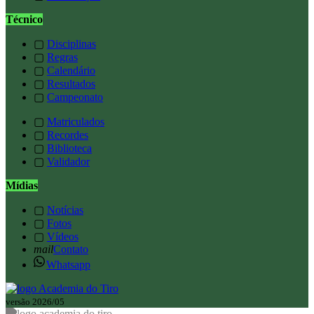
Técnico
▢
Disciplinas
▢
Regras
▢
Calendário
▢
Resultados
▢
Campeonato
▢
Matriculados
▢
Recordes
▢
Biblioteca
▢
Validador
Mídias
▢
Notícias
▢
Fotos
▢
Vídeos
mail
Contato
Whatsapp
versão 2026/05