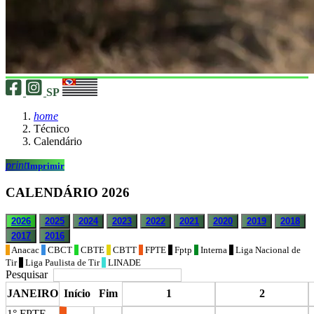
SP
home
Técnico
Calendário
print
Imprimir
CALENDÁRIO 2026
2026
2025
2024
2023
2022
2021
2020
2019
2018
2017
2016
Anacac
CBCT
CBTE
CBTT
FPTE
Fptp
Interna
Liga Nacional de
Tir
Liga Paulista de Tir
LINADE
Pesquisar
JANEIRO
Início
Fim
1
2
1° FPTE