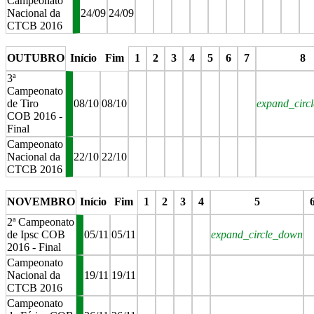
Campeonato
Nacional da
24/09
24/09
CTCB 2016
stop
stop
stop
stop
stop
stop
stop
stop
stop
OUTUBRO
Início
Fim
1
2
3
4
5
6
7
8
3ª
Campeonato
de Tiro
08/10
08/10
expand_circ
COB 2016 -
Final
Campeonato
Nacional da
22/10
22/10
CTCB 2016
stop
stop
stop
stop
stop
stop
stop
stop
NOVEMBRO
Início
Fim
1
2
3
4
5
2ª Campeonato
de Ipsc COB
05/11
05/11
expand_circle_down
2016 - Final
Campeonato
Nacional da
19/11
19/11
CTCB 2016
Campeonato