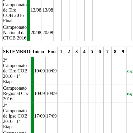
Campeonato
de Tiro
13/08
13/08
COB 2016 -
Final
Campeonato
Nacional da
20/08
20/08
CTCB 2016
stop
stop
stop
stop
stop
stop
SETEMBRO
Início
Fim
1
2
3
4
5
6
7
8
9
3ª
Campeonato
de Tiro COB
10/09
10/09
ex
2016 - 1ª
Etapa
Campeonato
Regional Cbc
10/09
10/09
ex
2016
2ª
Campeonato
de Ipsc COB
17/09
17/09
2016 - 1ª
Etapa