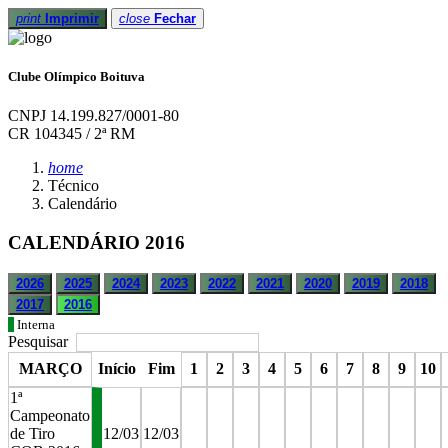
print
Imprimir
close
Fechar
Clube Olímpico Boituva
CNPJ 14.199.827/0001-80
CR 104345 / 2ª RM
home
Técnico
Calendário
CALENDÁRIO 2016
2026
2025
2024
2023
2022
2021
2020
2019
2018
2017
2016
Interna
Pesquisar
MARÇO
Início
Fim
1
2
3
4
5
6
7
8
9
10
1ª
Campeonato
de Tiro
12/03
12/03