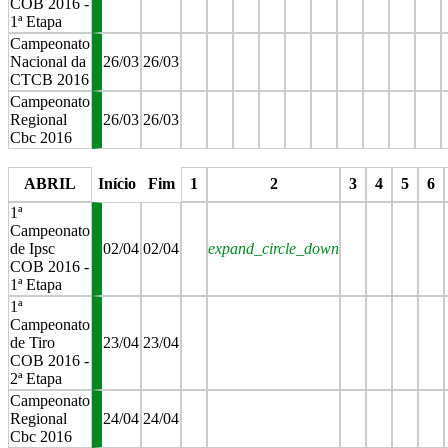
COB 2016 -
1ª Etapa
Campeonato
Nacional da
26/03
26/03
CTCB 2016
Campeonato
Regional
26/03
26/03
Cbc 2016
stop
stop
stop
stop
stop
stop
stop
stop
stop
stop
s
ABRIL
Início
Fim
1
2
3
4
5
6
1ª
Campeonato
de Ipsc
02/04
02/04
expand_circle_down
COB 2016 -
1ª Etapa
1ª
Campeonato
de Tiro
23/04
23/04
COB 2016 -
2ª Etapa
Campeonato
Regional
24/04
24/04
Cbc 2016