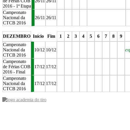
de Férias COB
26/11
26/11
2016 - 1ª Etapa
Campeonato
Nacional da
26/11
26/11
CTCB 2016
stop
stop
stop
stop
stop
st
DEZEMBRO
Início
Fim
1
2
3
4
5
6
7
8
9
Campeonato
Nacional da
10/12
10/12
ex
CTCB 2016
Campeonato
de Férias COB
17/12
17/12
2016 - Final
Campeonato
Nacional da
17/12
17/12
CTCB 2016
stop
stop
stop
stop
stop
stop
stop
stop
stop