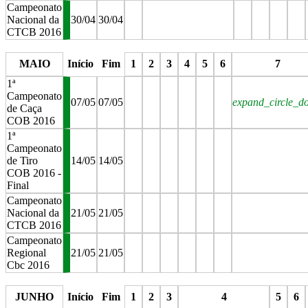
Campeonato
Nacional da
30/04
30/04
CTCB 2016
stop
stop
stop
stop
stop
stop
MAIO
Início
Fim
1
2
3
4
5
6
7
1ª
Campeonato
07/05
07/05
expand_circle_d
de Caça
COB 2016
1ª
Campeonato
de Tiro
14/05
14/05
COB 2016 -
Final
Campeonato
Nacional da
21/05
21/05
CTCB 2016
Campeonato
Regional
21/05
21/05
Cbc 2016
stop
stop
stop
stop
stop
stop
stop
JUNHO
Início
Fim
1
2
3
4
5
6