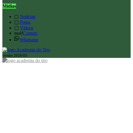
Mídias
▢
Notícias
▢
Fotos
▢
Vídeos
mail
Contato
Whatsapp
versão 2026/05