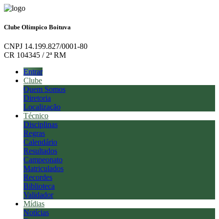
Clube Olímpico Boituva
CNPJ 14.199.827/0001-80
CR 104345 / 2ª RM
Entrar
Clube
Quem Somos
Diretoria
Localização
Técnico
Disciplinas
Regras
Calendário
Resultados
Campeonato
Matriculados
Recordes
Biblioteca
Validador
Mídias
Notícias