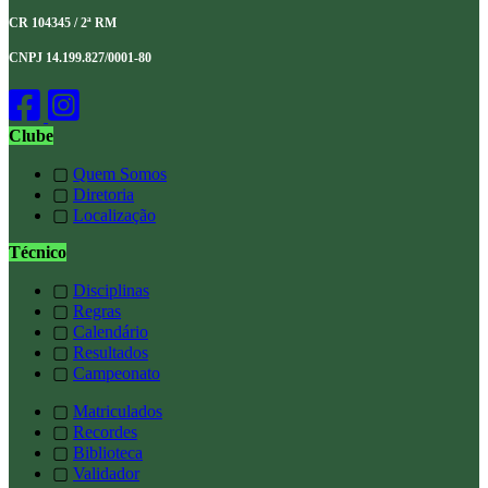
CR 104345 / 2ª RM
CNPJ 14.199.827/0001-80
Clube
▢
Quem Somos
▢
Diretoria
▢
Localização
Técnico
▢
Disciplinas
▢
Regras
▢
Calendário
▢
Resultados
▢
Campeonato
▢
Matriculados
▢
Recordes
▢
Biblioteca
▢
Validador