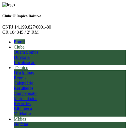
Clube Olímpico Boituva
CNPJ 14.199.827/0001-80
CR 104345 / 2ª RM
Entrar
Clube
Quem Somos
Diretoria
Localização
Técnico
Disciplinas
Regras
Calendário
Resultados
Campeonato
Matriculados
Recordes
Biblioteca
Validador
Mídias
Notícias