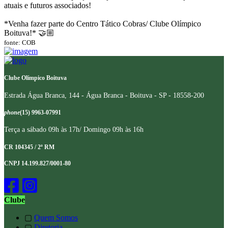
atuais e futuros associados!
*Venha fazer parte do Centro Tático Cobras/ Clube Olímpico
Boituva!* 🤝🏼
fonte: COB
Clube Olímpico Boituva
Estrada Água Branca, 144 - Água Branca - Boituva - SP - 18558-200
phone
(15) 9963-07991
Terça a sábado 09h às 17h/ Domingo 09h às 16h
CR 104345 / 2ª RM
CNPJ 14.199.827/0001-80
Clube
▢
Quem Somos
▢
Diretoria