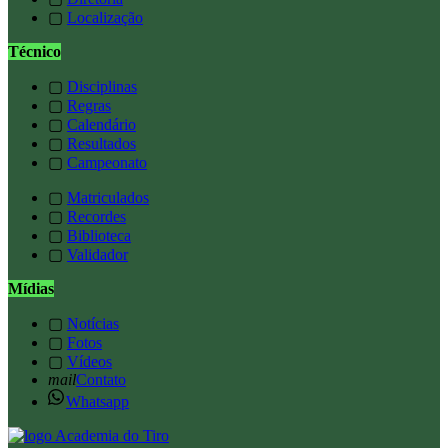
▢
Localização
Técnico
▢
Disciplinas
▢
Regras
▢
Calendário
▢
Resultados
▢
Campeonato
▢
Matriculados
▢
Recordes
▢
Biblioteca
▢
Validador
Mídias
▢
Notícias
▢
Fotos
▢
Vídeos
mail
Contato
Whatsapp