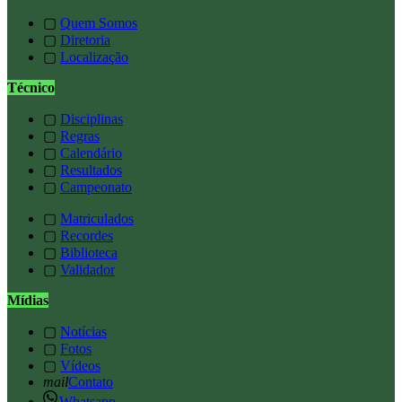
▢
Quem Somos
▢
Diretoria
▢
Localização
Técnico
▢
Disciplinas
▢
Regras
▢
Calendário
▢
Resultados
▢
Campeonato
▢
Matriculados
▢
Recordes
▢
Biblioteca
▢
Validador
Mídias
▢
Notícias
▢
Fotos
▢
Vídeos
mail
Contato
Whatsapp