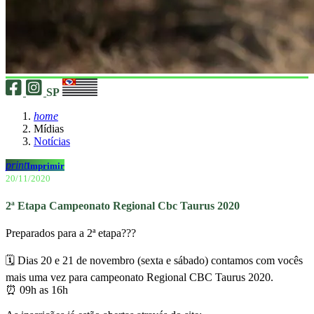
SP
home
Mídias
Notícias
print
Imprimir
20/11/2020
2ª Etapa Campeonato Regional Cbc Taurus 2020
Preparados para a 2ª etapa???
🗓️ Dias 20 e 21 de novembro (sexta e sábado) contamos com vocês
mais uma vez para campeonato Regional CBC Taurus 2020.
⏰ 09h as 16h