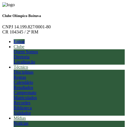
Clube Olímpico Boituva
CNPJ 14.199.827/0001-80
CR 104345 / 2ª RM
Entrar
Clube
Quem Somos
Diretoria
Localização
Técnico
Disciplinas
Regras
Calendário
Resultados
Campeonato
Matriculados
Recordes
Biblioteca
Validador
Mídias
Notícias