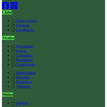
Clube
▢
Quem Somos
▢
Diretoria
▢
Localização
Técnico
▢
Disciplinas
▢
Regras
▢
Calendário
▢
Resultados
▢
Campeonato
▢
Matriculados
▢
Recordes
▢
Biblioteca
▢
Validador
Mídias
▢
Notícias