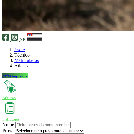
SP
home
Técnico
Matriculados
Atletas
print
Imprimir
Árbitros
Instrutores
Nome
Prova