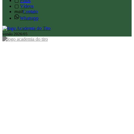
▢
Fotos
▢
Vídeos
mail
Contato
Whatsapp
versão 2026/05