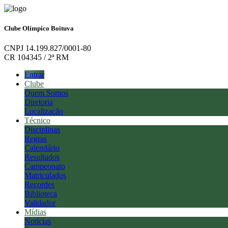
Clube Olímpico Boituva
CNPJ 14.199.827/0001-80
CR 104345 / 2ª RM
Entrar
Clube
Quem Somos
Diretoria
Localização
Técnico
Disciplinas
Regras
Calendário
Resultados
Campeonato
Matriculados
Recordes
Biblioteca
Validador
Mídias
Notícias