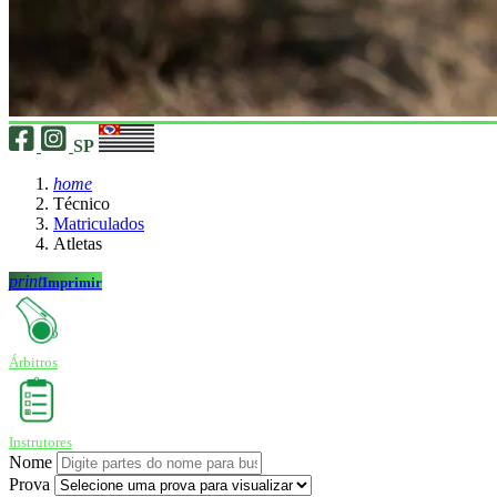
SP
home
Técnico
Matriculados
Atletas
print
Imprimir
Árbitros
Instrutores
Nome
Prova