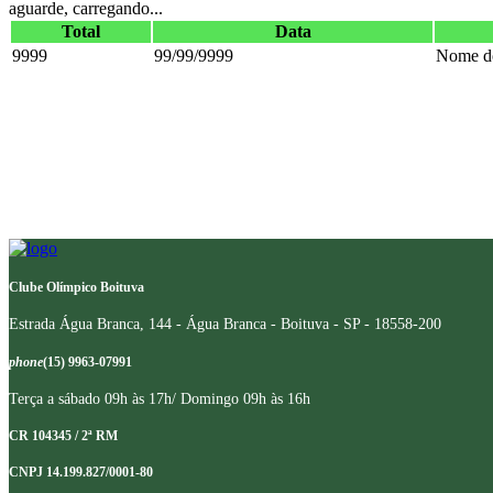
aguarde, carregando...
Total
Data
9999
99/99/9999
Nome do
Clube Olímpico Boituva
Estrada Água Branca, 144 - Água Branca - Boituva - SP - 18558-200
phone
(15) 9963-07991
Terça a sábado 09h às 17h/ Domingo 09h às 16h
CR 104345 / 2ª RM
CNPJ 14.199.827/0001-80